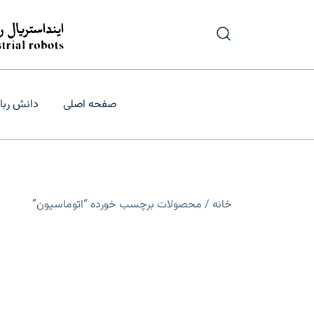
رش
ه
حتوا
درگاه تأمین و ب
فروش و قیمت
صفحه اصلی
دانش ربا
خانه
/ محصولات برچسب خورده “اتوماسیون”