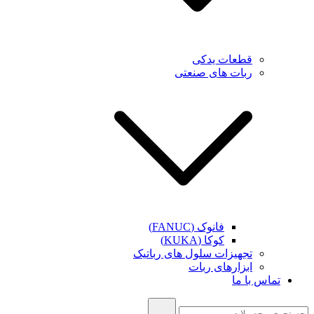
قطعات یدکی
ربات های صنعتی
فانوک (FANUC)
کوکا (KUKA)
تجهیزات سلول های رباتیک
ابزارهای ربات
تماس با ما
جستجو