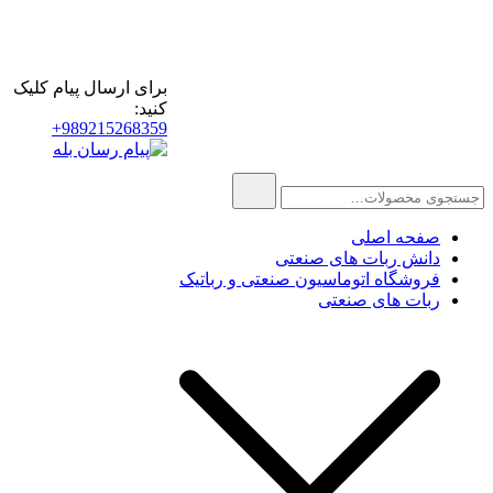
پرش
برای ارسال پیام کلیک
به
کنید:
محتوا
989215268359+
فروش و قیمت قطعات و
درگاه تأمین و به اشتراک گذاری
تجهیزات ربات های صنعتی
اطلاعات قطعات ربات های
جستجو
صنعتی
برای:
صفحه اصلی
دانش ربات های صنعتی
فروشگاه اتوماسیون صنعتی و رباتیک
ربات های صنعتی