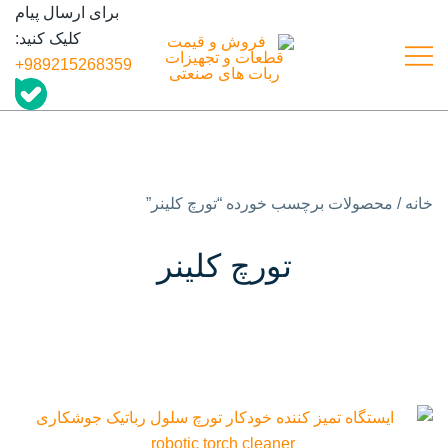
رش
برای ارسال پیام
ه
کلیک کنید:
حتوا
989215268359+
درگاه تأمین و به اشتراک گذاری اطلاعات
فروش و قیمت قطعات و تجهیزات
ربات های صنعتی
قطعات ربات های صنعتی
خانه
/ محصولات برچسب خورده “تورچ کلینر”
تورچ کلینر