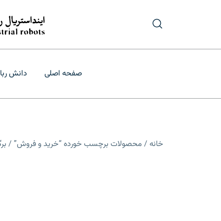
رش
ه
حتوا
درگاه تأمین و ب
فروش و قیمت
صفحه اصلی
دانش ربا
خانه
/
محصولات برچسب خورده “خرید و فروش”
/ برگه