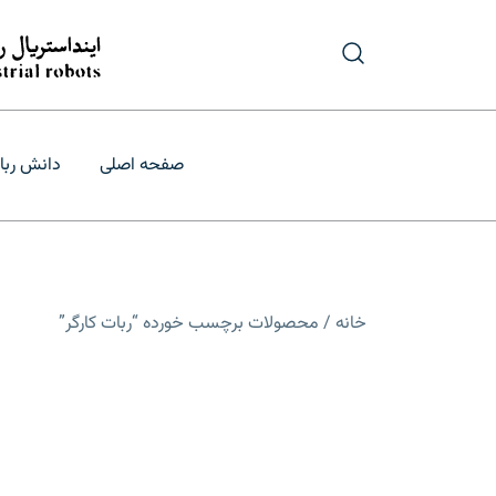
رش
ه
حتوا
درگاه تأمین و ب
فروش و قیمت
صفحه اصلی
دانش ربا
خانه
/ محصولات برچسب خورده “ربات کارگر”