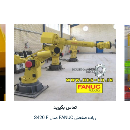
تماس بگیرید
ربات صنعتی FANUC مدل S420 F