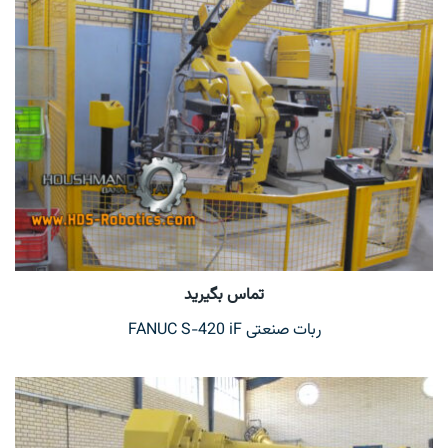
تماس بگیرید
ربات صنعتی FANUC S-420 iF