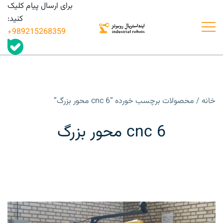
رش
برای ارسال پیام کلیک
ه
کنید:
حتوا
989215268359+
درگاه تأمین و به اشتراک گذاری اطلاعات قطعات
فروش و قیمت قطعات و تجهیزات
ربات های صنعتی
ربات های صنعتی
خانه
/ محصولات برچسب خورده “cnc 6 محور بزرگ”
cnc 6 محور بزرگ