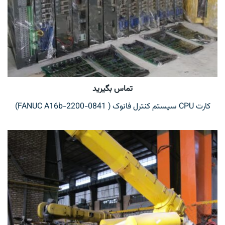
تماس بگیرید
کارت CPU سیستم کنترل فانوک ( FANUC A16b-2200-0841)