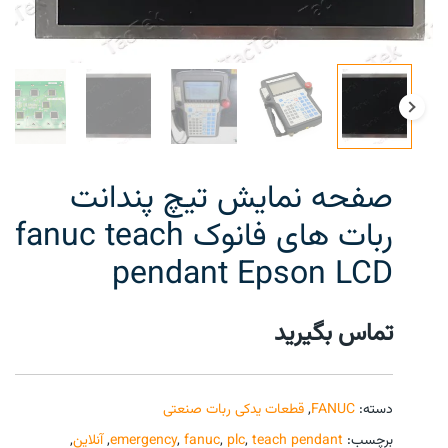
صفحه نمایش تیچ پندانت
ربات های فانوک fanuc teach
pendant Epson LCD
تماس بگیرید
دسته:
FANUC
,
قطعات یدکی ربات صنعتی
برچسب:
teach pendant
,
plc
,
fanuc
,
emergency
,
آنلاین
,