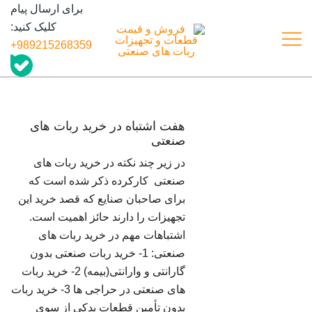
رش
برای ارسال پیام
ه
کلیک کنید:
حتوا
989215268359+
درگاه تأمین و به اشتراک گذاری اطلاعات
فروش و قیمت قطعات و تجهیزات
ربات های صنعتی
قطعات ربات های صنعتی
هفت اشتباه در خرید ربات های
صنعتی
در زیر چند نکته در خرید ربات های
صنعتی کارکرده ذکر شده است که
برای صاحبان صنایع که قصد خرید این
تجهیزات را دارند حائز اهمیت است.
اشتباهات مهم در خرید ربات های
صنعتی: 1- خرید ربات صنعتی بدون
گارانتی و وارانتی(بیمه) 2- خرید ربات
های صنعتی در حراجی ها 3- خرید ربات
بدون تأمین قطعات یدکی از سوی