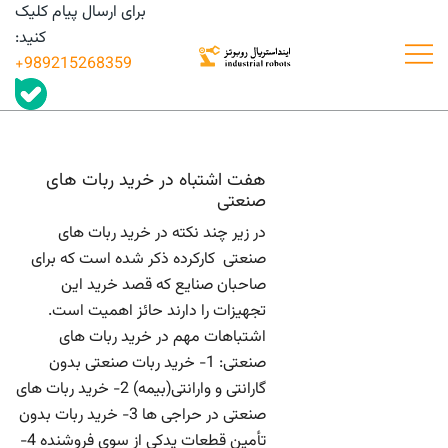
رش
برای ارسال پیام کلیک
ه
کنید:
حتوا
989215268359+
درگاه تأمین و به اشتراک گذاری اطلاعات قطعات
فروش و قیمت قطعات و تجهیزات
ربات های صنعتی
ربات های صنعتی
هفت اشتباه در خرید ربات های
صنعتی
در زیر چند نکته در خرید ربات های
صنعتی کارکرده ذکر شده است که برای
صاحبان صنایع که قصد خرید این
تجهیزات را دارند حائز اهمیت است.
اشتباهات مهم در خرید ربات های
صنعتی: 1- خرید ربات صنعتی بدون
گارانتی و وارانتی(بیمه) 2- خرید ربات های
صنعتی در حراجی ها 3- خرید ربات بدون
تأمین قطعات یدکی از سوی فروشنده 4-