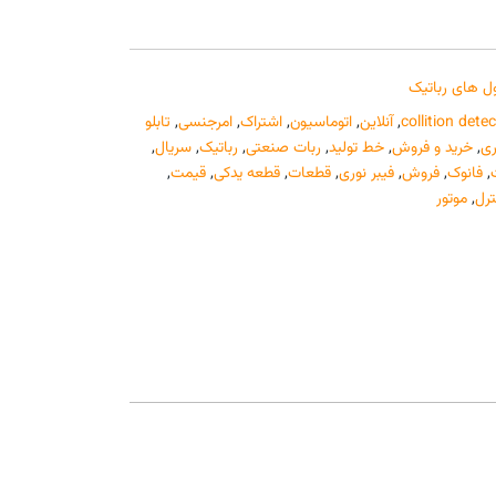
ل های رباتیک
collition detec
,
آنلاین
,
اتوماسیون
,
اشتراک
,
امرجنسی
,
تابلو
ی
,
خرید و فروش
,
خط تولید
,
ربات صنعتی
,
رباتیک
,
سریال
,
,
فانوک
,
فروش
,
فیبر نوری
,
قطعات
,
قطعه یدکی
,
قیمت
,
ترل
,
موتور