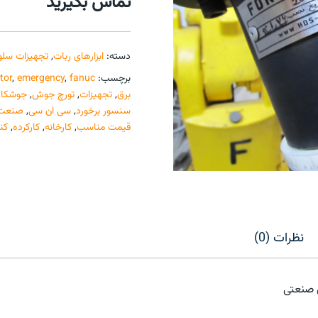
تماس بگیرید
دسته:
ابزارهای ربات
,
تجهیزات سلو
برچسب:
fanuc
,
emergency
,
tor
برق
,
تجهیزات
,
تورچ جوش
,
جوشکار
سنسور برخورد
,
سی ان سی
,
صنعت
قیمت مناسب
,
کارخانه
,
کارکرده
,
کن
نظرات (0)
 صنعتی