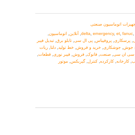
هیزات اتوماسیون صنعتی
fanuc
,
et
,
emergency
,
delta
,
آنلاین
,
اتوماسیون
,
ی
,
پرسکاری
,
پروفیباس
,
پی ال سی
,
تابلو برق
,
تبدیل فیبر
 جوش
,
جوشکاری
,
خرید و فروش
,
خط تولید
,
دلتا
,
ربات
سی ان سی
,
صنعت
,
فانوک
,
فروش
,
فیبر نوری
,
قطعات
,
ب
,
کارخانه
,
کارکرده
,
کنترل
,
گیربکس
,
موتور