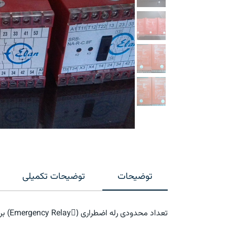
توضیحات
توضیحات تکمیلی
تعداد محدودی رله اضطراری (ٍEmergency Relay) برند Elan آلمانی اصل موجود است. این رله ها در حد نو می باشند.