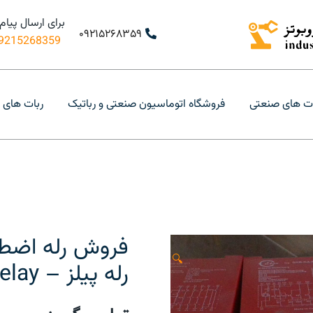
برای ارسال پیام
۰۹۲۱۵۲۶۸۳۵۹
9215268359+
ه اشتراک گذاری اطلاعات قطعات ربات های صنعتی
 قطعات و تجهیزات ربات های صنعتی
ت های صنعتی
فروشگاه اتوماسیون صنعتی و رباتیک
ربات های 
فروش رله اضطرا
🔍
رله پیلز – Emergency Relay