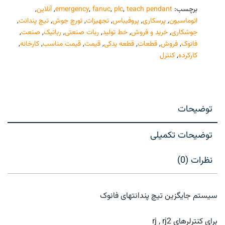
برچسب:
teach pendant
,
plc
,
fanuc
,
emergency
,
آنلاین
,
اتوماسیون
,
پرسکاری
,
پروفیباس
,
تجهیزات
,
تورچ جوش
,
تیچ پندانت
,
جوشکاری
,
خرید و فروش
,
خط تولید
,
ربات صنعتی
,
رباتیک
,
صنعت
,
فانوک
,
فروش
,
قطعات
,
قطعه یدکی
,
قیمت
,
قیمت مناسب
,
کارخانه
,
کارکرده
,
کنترل
توضیحات
توضیحات تکمیلی
نظرات (0)
سیستم جایگزین تیچ پندانتهای فانوک
برای کنترلرهای rj , rj2