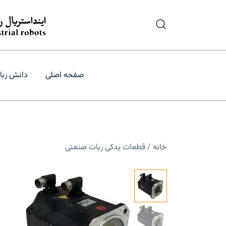
رش
ه
حتوا
درگاه تأمین و ب
فروش و قیمت
صفحه اصلی
دانش ربا
خانه
/
قطعات یدکی ربات صنعتی